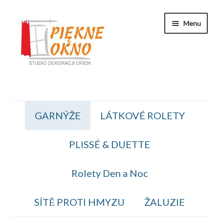
Přeskočit
Přejít
Menu
na
k
navigaci
obsahu
webu
Zakaznicka Sekce
GARNÝŽE
LÁTKOVÉ ROLETY
Koszyk
PLISSÉ & DUETTE
Obiednavka
OBCHODNÍ PODMÍNKY
Rolety Den a Noc
Kontakt
SÍTĚ PROTI HMYZU
ŽALUZIE