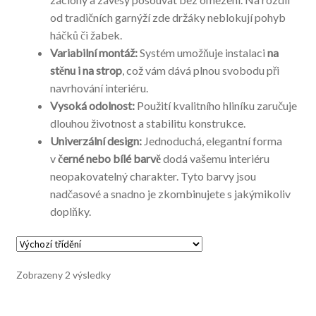
od tradičních garnýží zde držáky neblokují pohyb
háčků či žabek.
Variabilní montáž:
Systém umožňuje instalaci
na
stěnu i na strop
, což vám dává plnou svobodu při
navrhování interiéru.
Vysoká odolnost:
Použití kvalitního hliníku zaručuje
dlouhou životnost a stabilitu konstrukce.
Univerzální design:
Jednoduchá, elegantní forma
v
černé nebo bílé barvě
dodá vašemu interiéru
neopakovatelný charakter. Tyto barvy jsou
nadčasové a snadno je zkombinujete s jakýmikoliv
doplňky.
Zobrazeny 2 výsledky