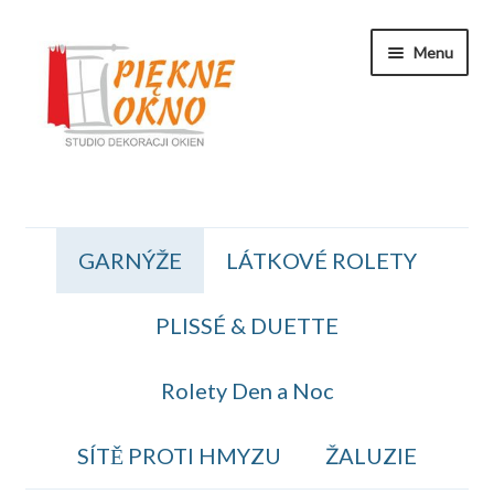
Přeskočit
Přejít
Menu
na
k
navigaci
obsahu
webu
Zakaznicka Sekce
GARNÝŽE
LÁTKOVÉ ROLETY
Koszyk
PLISSÉ & DUETTE
Obiednavka
OBCHODNÍ PODMÍNKY
Rolety Den a Noc
Kontakt
SÍTĚ PROTI HMYZU
ŽALUZIE