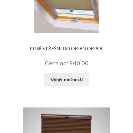
PLISÉ STŘEŠNÍ DO OKIEN OKPOL
Cena od: 940.00
Tento
Výběr možností
produkt
má
více
variant.
Možnosti
lze
vybrat