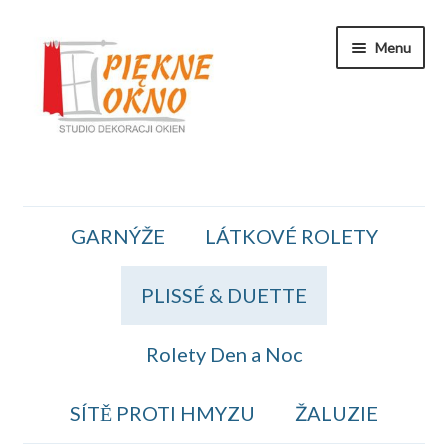
Přeskočit
Přejít
Menu
na
k
navigaci
obsahu
webu
Zakaznicka Sekce
GARNÝŽE
LÁTKOVÉ ROLETY
Koszyk
PLISSÉ & DUETTE
Obiednavka
OBCHODNÍ PODMÍNKY
Rolety Den a Noc
Kontakt
SÍTĚ PROTI HMYZU
ŽALUZIE