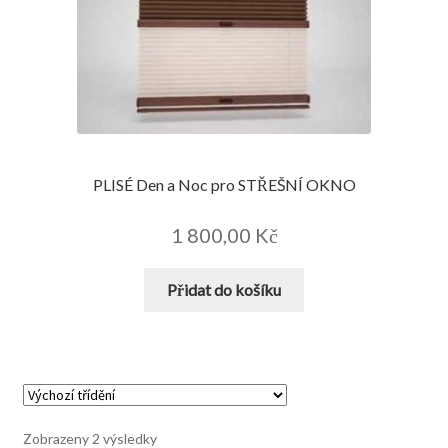
na
stránce
produktu
PLISÉ Den a Noc pro STŘEŠNÍ OKNO
1 800,00
Kč
Přidat do košíku
Zobrazeny 2 výsledky