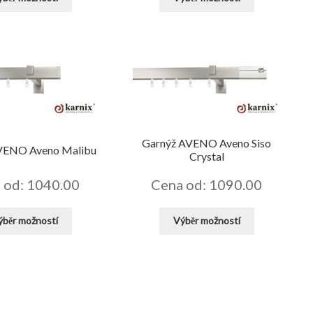
produkt
produkt
má
má
více
více
variant.
variant.
Možnosti
Možnosti
lze
lze
vybrat
vybrat
na
na
stránce
stránce
Garnýž AVENO Aveno Siso
produktu
produktu
VENO Aveno Malibu
Crystal
 od: 1040.00
Cena od: 1090.00
Tento
Tento
ýběr možností
Výběr možností
produkt
produkt
má
má
více
více
variant.
variant.
Možnosti
Možnosti
lze
lze