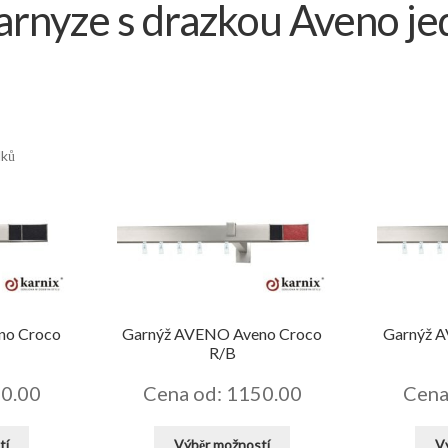
arnyze s drazkou Aveno j
dků
no Croco
Garnýž AVENO Aveno Croco
Garnýž 
R/B
50.00
Cena od: 1150.00
Cena
Tento
Tento
tí
Výběr možností
V