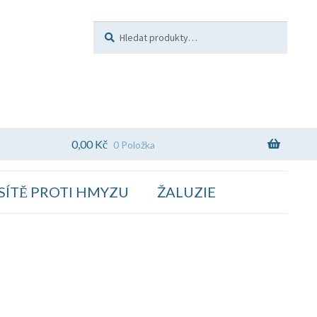
Hledat:
Hledat
0,00
Kč
0 Položka
SÍTĚ PROTI HMYZU
ŽALUZIE