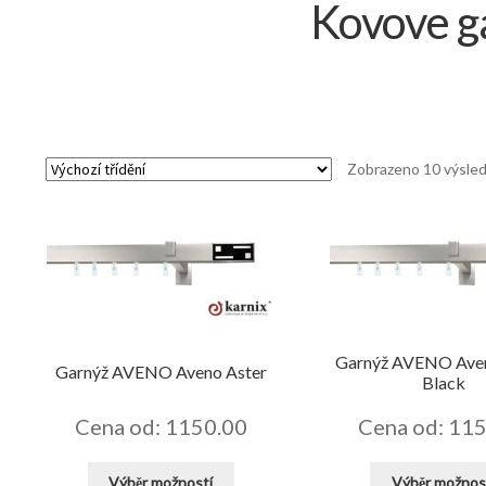
Kovove g
Zobrazeno 10 výsle
Garnýž AVENO Ave
Garnýž AVENO Aveno Aster
Black
Cena od: 1150.00
Cena od: 11
Tento
Výběr možností
Výběr možnos