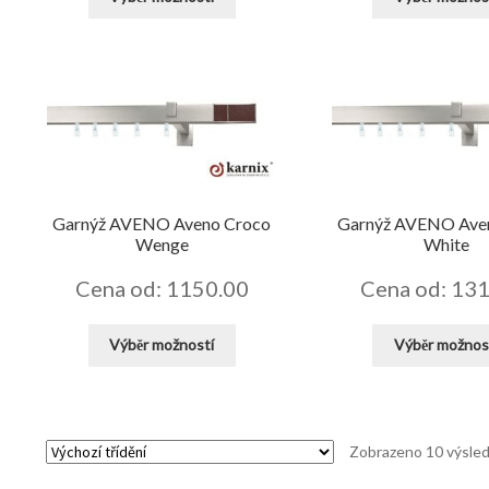
produkt
má
více
variant.
Možnosti
lze
vybrat
na
stránce
Garnýž AVENO Aveno Croco
Garnýž AVENO Ave
produktu
Wenge
White
Cena od: 1150.00
Cena od: 13
Tento
Výběr možností
Výběr možnos
produkt
má
více
variant.
Zobrazeno 10 výsle
Možnosti
lze