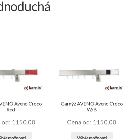
ednoduchá
AVENO Aveno Croco
Garnýž AVENO Aveno Croco
Red
W/B
 od: 1150.00
Cena od: 1150.00
Tento
Tento
ýběr možností
Výběr možností