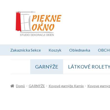
Přeskočit
Přejít
na
k
navigaci
obsahu
webu
Zakaznicka Sekce
Koszyk
Obiednavka
OBCH
GARNÝŽE
LÁTKOVÉ ROLET
Domů
GARNÝŽE
Kovové garnýže Karnix
Kovove garnyz