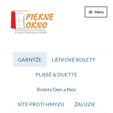
Přeskočit
Přejít
Menu
na
k
navigaci
obsahu
webu
Zakaznicka Sekce
GARNÝŽE
LÁTKOVÉ ROLETY
Koszyk
PLISSÉ & DUETTE
Obiednavka
OBCHODNÍ PODMÍNKY
Rolety Den a Noc
Kontakt
SÍTĚ PROTI HMYZU
ŽALUZIE