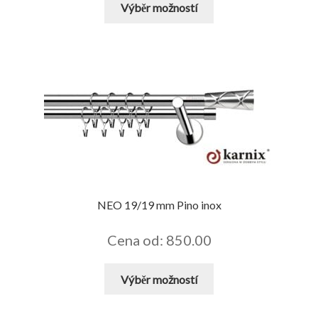
Výběr možností
produkt
má
více
variant.
Možnosti
lze
vybrat
na
stránce
produktu
NEO 19/19 mm Pino inox
Cena od: 850.00
Tento
Výběr možností
produkt
má