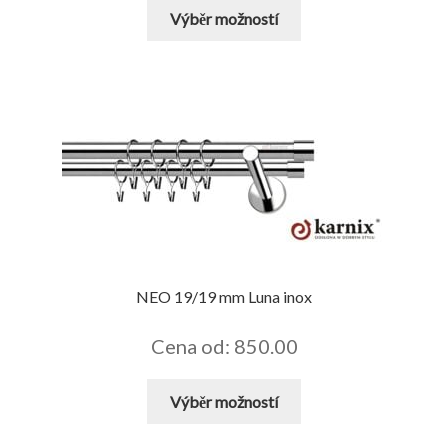
Tento
Výběr možností
produkt
má
více
variant.
Možnosti
lze
vybrat
na
stránce
produktu
NEO 19/19 mm Luna inox
Cena od: 850.00
Tento
Výběr možností
produkt
má