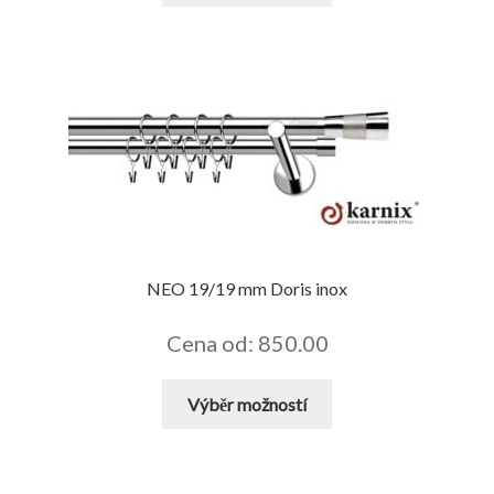
má
více
variant.
Možnosti
lze
vybrat
na
stránce
produktu
NEO 19/19 mm Doris inox
Cena od: 850.00
Tento
Výběr možností
produkt
má
více