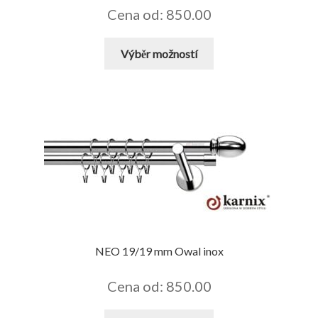
Cena od: 850.00
Tento
Výběr možností
produkt
má
více
variant.
Možnosti
lze
vybrat
na
stránce
produktu
NEO 19/19 mm Owal inox
Cena od: 850.00
Tento