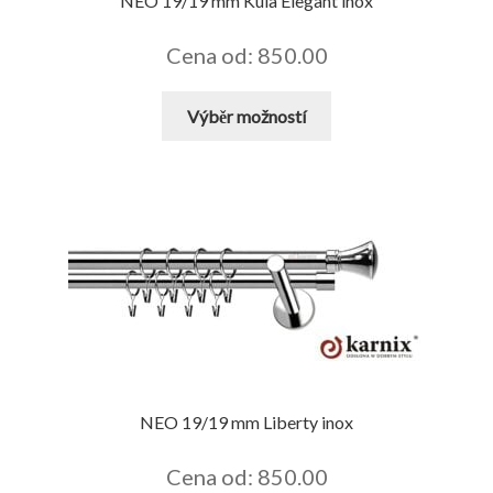
NEO 19/19 mm Kula Elegant inox
Cena od: 850.00
Tento
Výběr možností
produkt
má
více
variant.
Možnosti
lze
vybrat
na
stránce
produktu
NEO 19/19 mm Liberty inox
Cena od: 850.00