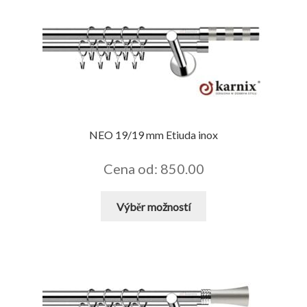
variant.
Možnosti
lze
vybrat
na
stránce
produktu
NEO 19/19 mm Etiuda inox
Cena od: 850.00
Tento
Výběr možností
produkt
má
více
variant.
Možnosti
lze