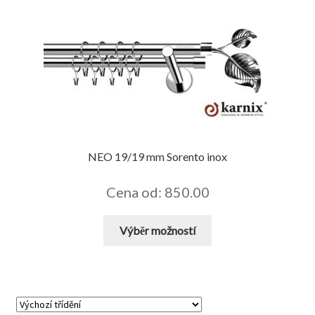
více
variant.
Možnosti
lze
vybrat
na
stránce
produktu
NEO 19/19 mm Sorento inox
Cena od: 850.00
Tento
Výběr možností
produkt
má
více
variant.
Možnosti