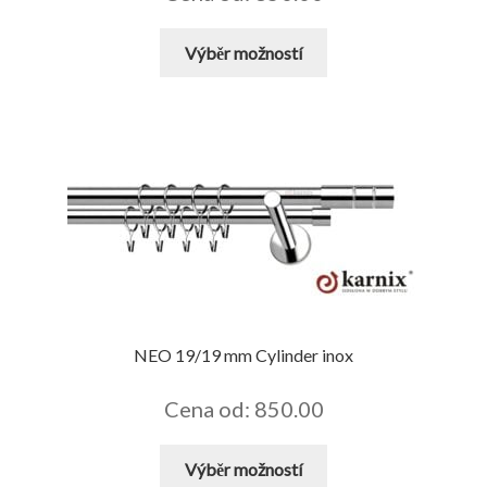
Tento
Výběr možností
produkt
má
více
variant.
Možnosti
lze
vybrat
na
stránce
produktu
NEO 19/19 mm Cylinder inox
Cena od: 850.00
Tento
Výběr možností
produkt