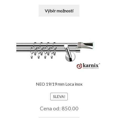
Tento
Výběr možností
produkt
má
více
variant.
Možnosti
lze
vybrat
na
stránce
produktu
NEO 19/19 mm Loca inox
SLEVA!
Cena od: 850.00