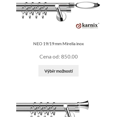
Možnosti
lze
vybrat
na
stránce
produktu
NEO 19/19 mm Mirella inox
Cena od: 850.00
Tento
Výběr možností
produkt
má
více
variant.
Možnosti
lze
vybrat