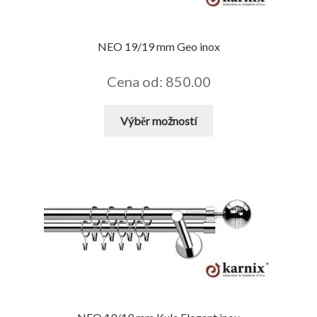
stránce
produktu
NEO 19/19 mm Geo inox
Cena od: 850.00
Tento
Výběr možností
produkt
má
více
variant.
Možnosti
lze
vybrat
na
stránce
produktu