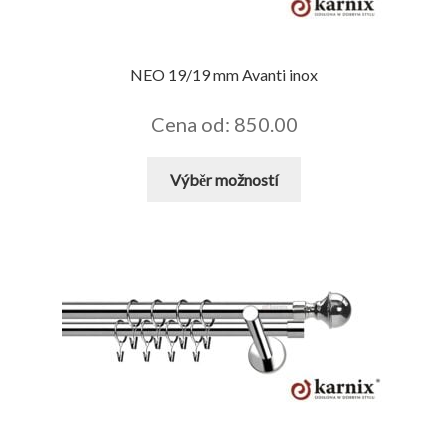
NEO 19/19 mm Avanti inox
Cena od: 850.00
Tento
Výběr možností
produkt
má
více
variant.
Možnosti
lze
vybrat
na
stránce
produktu