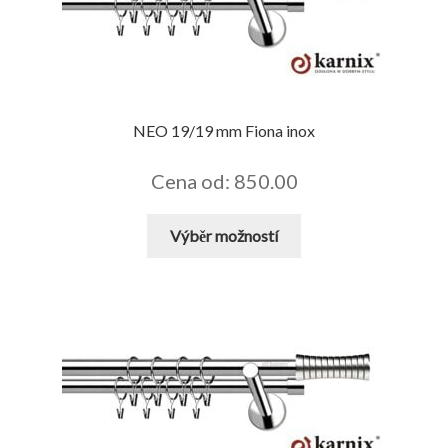
vybrat
na
stránce
produktu
NEO 19/19 mm Fiona inox
Cena od: 850.00
Tento
Výběr možností
produkt
má
více
variant.
Možnosti
lze
vybrat
na