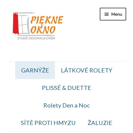
Přeskočit
Přejít
Menu
na
k
navigaci
obsahu
webu
Zakaznicka Sekce
GARNÝŽE
LÁTKOVÉ ROLETY
Koszyk
PLISSÉ & DUETTE
Obiednavka
OBCHODNÍ PODMÍNKY
Rolety Den a Noc
Kontakt
SÍTĚ PROTI HMYZU
ŽALUZIE