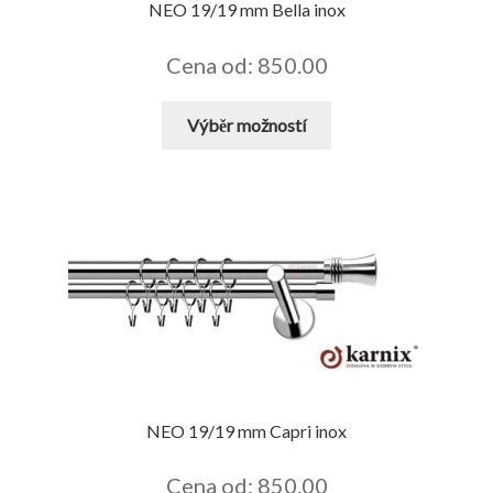
NEO 19/19 mm Bella inox
Cena od: 850.00
Tento
Výběr možností
produkt
má
více
variant.
Možnosti
lze
vybrat
na
stránce
produktu
NEO 19/19 mm Capri inox
Cena od: 850.00