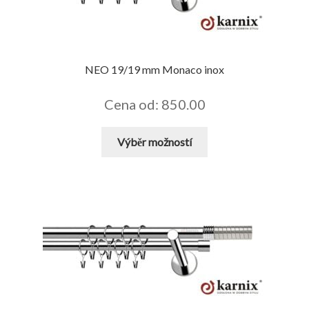
na
stránce
produktu
NEO 19/19 mm Monaco inox
Cena od: 850.00
Tento
Výběr možností
produkt
má
více
variant.
Možnosti
lze
vybrat
na
stránce
produktu