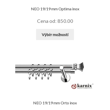
NEO 19/19 mm Optima inox
Cena od: 850.00
Tento
Výběr možností
produkt
má
více
variant.
Možnosti
lze
vybrat
na
stránce
produktu
NEO 19/19 mm Orto inox