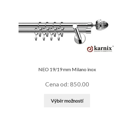
více
variant.
Možnosti
lze
vybrat
na
stránce
produktu
NEO 19/19 mm Milano inox
Cena od: 850.00
Tento
Výběr možností
produkt
má
více
variant.