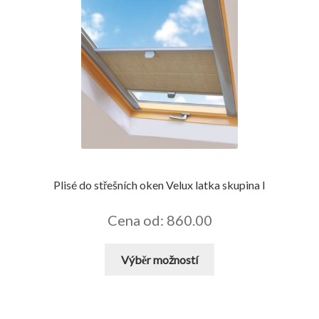
Plisé do střešních oken Velux latka skupina I
Cena od: 860.00
Tento
Výběr možností
produkt
má
více