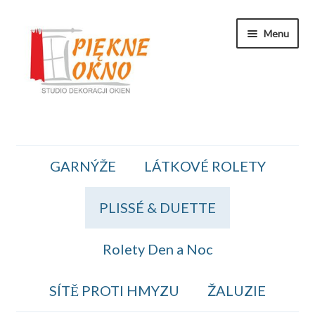
Přeskočit
Přejít
Menu
na
k
navigaci
obsahu
webu
Zakaznicka Sekce
GARNÝŽE
LÁTKOVÉ ROLETY
Koszyk
PLISSÉ & DUETTE
Obiednavka
OBCHODNÍ PODMÍNKY
Rolety Den a Noc
Kontakt
SÍTĚ PROTI HMYZU
ŽALUZIE