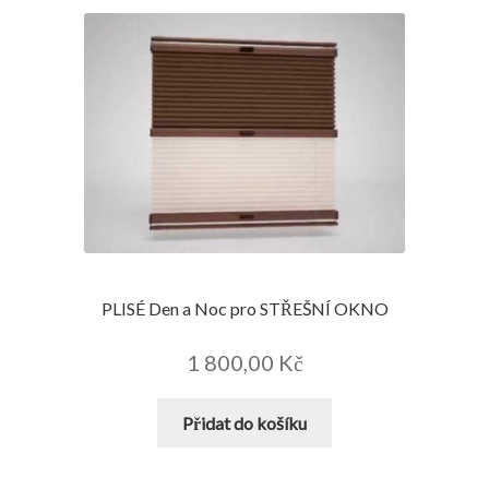
variant.
Možnosti
lze
vybrat
na
stránce
produktu
PLISÉ Den a Noc pro STŘEŠNÍ OKNO
1 800,00
Kč
Přidat do košíku