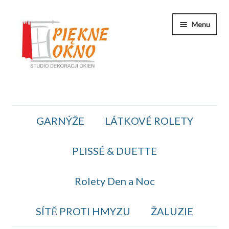
Přeskočit
Přejít
Menu
na
k
navigaci
obsahu
webu
Zakaznicka Sekce
GARNÝŽE
LÁTKOVÉ ROLETY
Koszyk
PLISSÉ & DUETTE
Obiednavka
OBCHODNÍ PODMÍNKY
Rolety Den a Noc
Kontakt
SÍTĚ PROTI HMYZU
ŽALUZIE