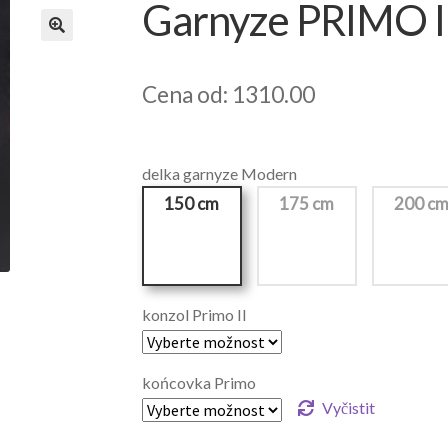
Garnyze PRIMO I
Cena od: 1310.00
delka garnyze Modern
150 cm
175 cm
200 c
konzol Primo II
końcovka Primo
Vyčistit