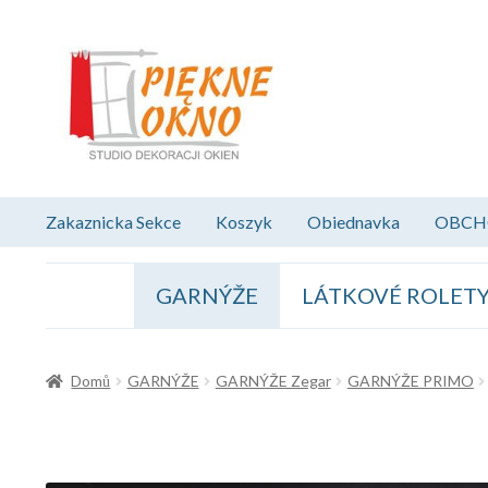
Přeskočit
Přejít
na
k
navigaci
obsahu
webu
Zakaznicka Sekce
Koszyk
Obiednavka
OBCH
GARNÝŽE
LÁTKOVÉ ROLET
Domů
GARNÝŽE
GARNÝŽE Zegar
GARNÝŽE PRIMO