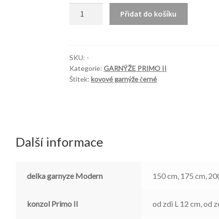
Garnyze
Přidat do košíku
PRIMO
II
množství
SKU:
-
Kategorie:
GARNÝŽE PRIMO II
Štítek:
kovové garnýže černé
Další informace
delka garnyze Modern
150 cm, 175 cm, 20
konzol Primo II
od zdi L 12 cm, od z