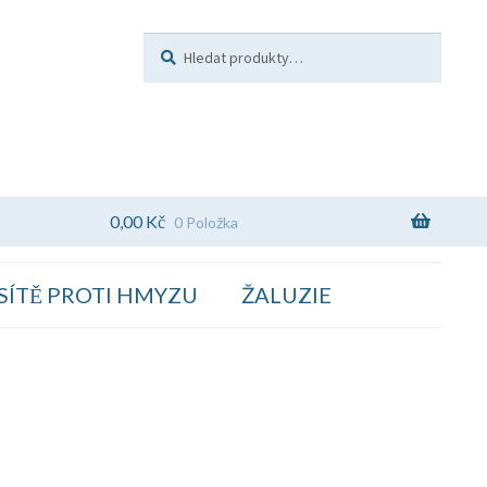
Hledat:
Hledat
0,00
Kč
0 Položka
SÍTĚ PROTI HMYZU
ŽALUZIE