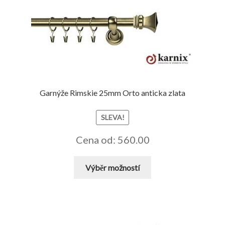
Garnýže Rimskie 25mm Orto anticka zlata
SLEVA!
Cena od: 560.00
Tento
Výběr možností
produkt
má
více
variant.
Možnosti