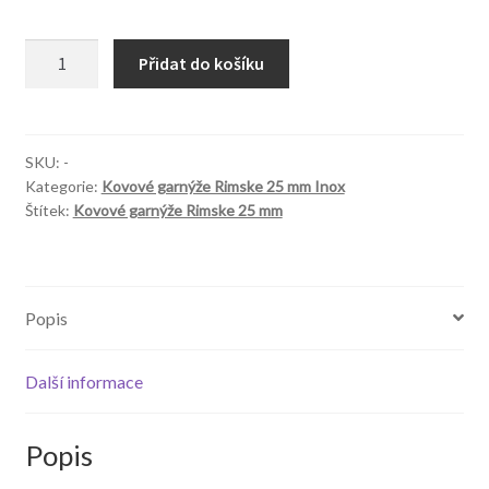
Garnýže
Přidat do košíku
Rimskie
25mm
Avanti
Inox
SKU:
-
Kategorie:
Kovové garnýže Rimske 25 mm Inox
Monaco
Štítek:
Kovové garnýže Rimske 25 mm
množství
Popis
Další informace
Popis