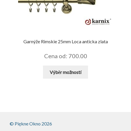
lze
vybrat
na
stránce
produktu
Garnýže Rimskie 25mm Loca anticka zlata
Cena od: 700.00
Tento
Výběr možností
produkt
má
více
variant.
Možnosti
lze
vybrat
© Piękne Okno 2026
na