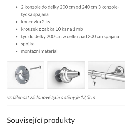
2 konzole do delky 200 cm od 240 cm 3 konzole-
tycka spajana
koncovka 2 ks
krouzek z zabka 10 ks na 1 mb
tyc do delky 200 cm w celku ,nad 200 cm spajana
spojka
montazni material
vzdálenost záclonové tyče o stěny je 12,5cm
Související produkty