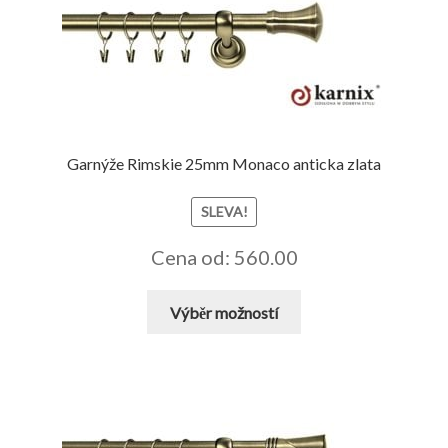
lze
vybrat
na
stránce
produktu
Garnýže Rimskie 25mm Monaco anticka zlata
SLEVA!
Cena od: 560.00
Tento
Výběr možností
produkt
má
více
variant.
Možnosti