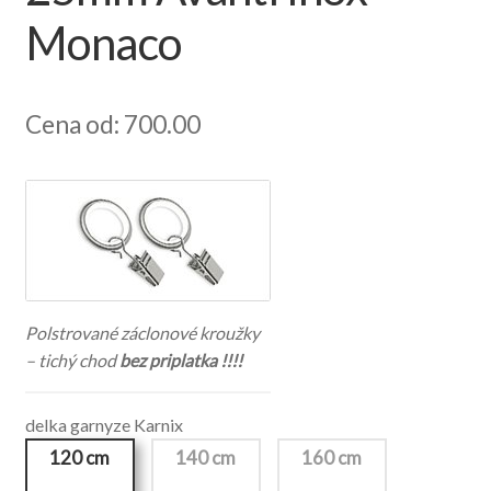
Monaco
Cena od: 700.00
Polstrované záclonové kroužky
– tichý chod
bez priplatka !!!!
delka garnyze Karnix
120 cm
140 cm
160 cm