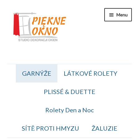
Přeskočit
Přejít
Menu
na
k
navigaci
obsahu
webu
Zakaznicka Sekce
GARNÝŽE
LÁTKOVÉ ROLETY
Koszyk
PLISSÉ & DUETTE
Obiednavka
OBCHODNÍ PODMÍNKY
Rolety Den a Noc
Kontakt
SÍTĚ PROTI HMYZU
ŽALUZIE