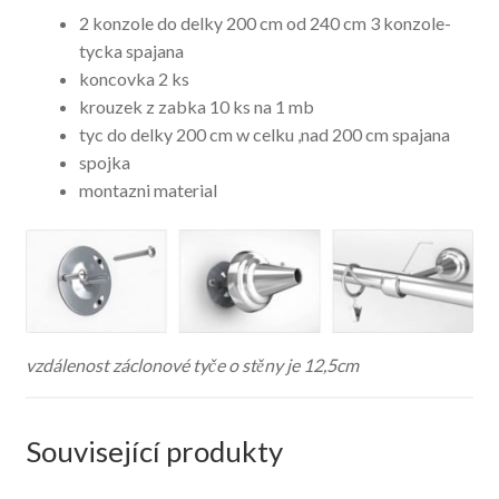
2 konzole do delky 200 cm od 240 cm 3 konzole-
tycka spajana
koncovka 2 ks
krouzek z zabka 10 ks na 1 mb
tyc do delky 200 cm w celku ,nad 200 cm spajana
spojka
montazni material
vzdálenost záclonové tyče o stěny je 12,5cm
Související produkty