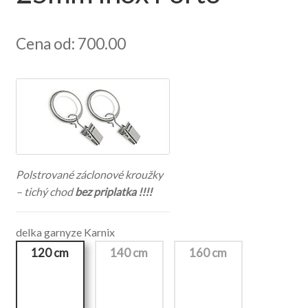
Cena od: 700.00
Polstrované záclonové kroužky
– tichý chod
bez priplatka !!!!
delka garnyze Karnix
120 cm
140 cm
160 cm