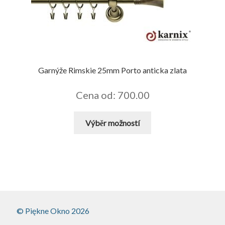
lze
vybrat
na
stránce
produktu
Garnýže Rimskie 25mm Porto anticka zlata
Cena od: 700.00
Tento
Výběr možností
produkt
má
více
variant.
Možnosti
lze
vybrat
© Piękne Okno 2026
na