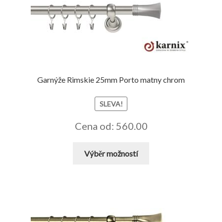
lze
vybrat
na
stránce
produktu
Garnýže Rimskie 25mm Porto matny chrom
SLEVA!
Cena od: 560.00
Tento
Výběr možností
produkt
má
více
variant.
Možnosti