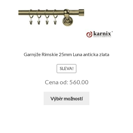
Garnýže Rimskie 25mm Luna anticka zlata
SLEVA!
Cena od: 560.00
Tento
Výběr možností
produkt
má
více
variant.
Možnosti