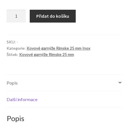
Garnýže
Přidat do košíku
Rimskie
25mm
Inox
Porto
SKU:
-
Kategorie:
Kovové garnýže Rimske 25 mm Inox
množství
Štítek:
Kovové garnýže Rimske 25 mm
Popis
Další informace
Popis