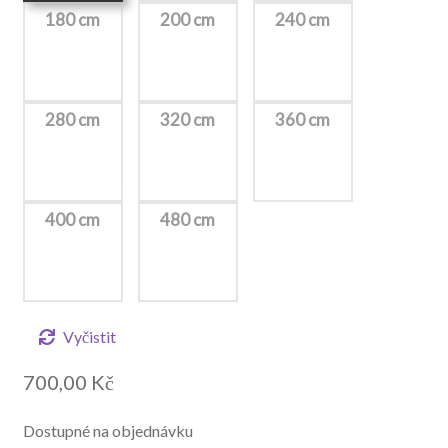
180 cm
200 cm
240 cm
280 cm
320 cm
360 cm
400 cm
480 cm
Vyčistit
700,00
Kč
Dostupné na objednávku