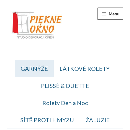
Přeskočit
Přejít
Menu
na
k
navigaci
obsahu
webu
Zakaznicka Sekce
GARNÝŽE
LÁTKOVÉ ROLETY
Koszyk
PLISSÉ & DUETTE
Obiednavka
OBCHODNÍ PODMÍNKY
Rolety Den a Noc
Kontakt
SÍTĚ PROTI HMYZU
ŽALUZIE