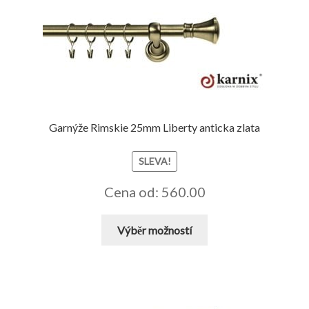
Garnýže Rimskie 25mm Liberty anticka zlata
SLEVA!
Cena od: 560.00
Tento
Výběr možností
produkt
má
více
variant.
Možnosti