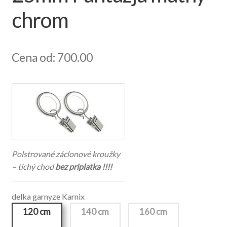
chrom
Cena od: 700.00
Polstrované záclonové kroužky
– tichý chod
bez priplatka !!!!
delka garnyze Karnix
120 cm
140 cm
160 cm