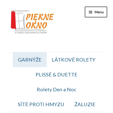
Přeskočit
Přejít
Menu
na
k
navigaci
obsahu
webu
Zakaznicka Sekce
GARNÝŽE
LÁTKOVÉ ROLETY
Koszyk
PLISSÉ & DUETTE
Obiednavka
OBCHODNÍ PODMÍNKY
Rolety Den a Noc
Kontakt
SÍTĚ PROTI HMYZU
ŽALUZIE