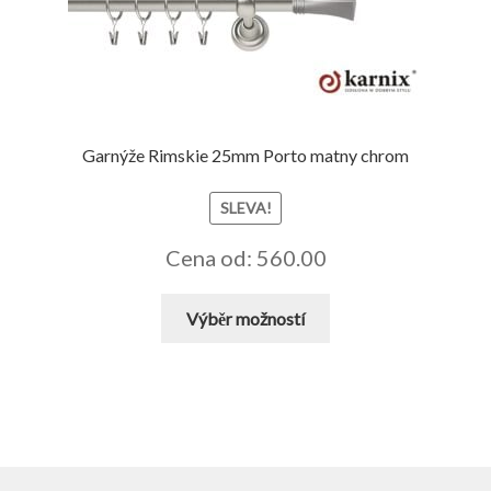
lze
vybrat
na
stránce
produktu
Garnýže Rimskie 25mm Porto matny chrom
SLEVA!
Cena od: 560.00
Tento
Výběr možností
produkt
má
více
variant.
Možnosti
lze