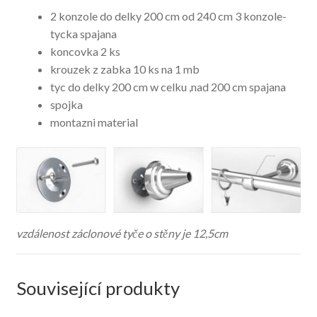
2 konzole do delky 200 cm od 240 cm 3 konzole-
tycka spajana
koncovka 2 ks
krouzek z zabka 10 ks na 1 mb
tyc do delky 200 cm w celku ,nad 200 cm spajana
spojka
montazni material
vzdálenost záclonové tyče o stěny je 12,5cm
Související produkty