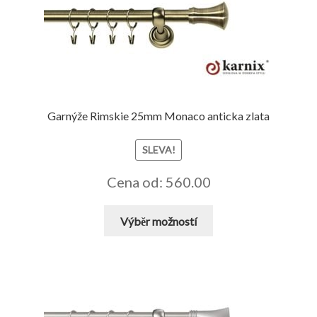
lze
vybrat
na
stránce
produktu
Garnýže Rimskie 25mm Monaco anticka zlata
SLEVA!
Cena od: 560.00
Tento
Výběr možností
produkt
má
více
variant.
Možnosti