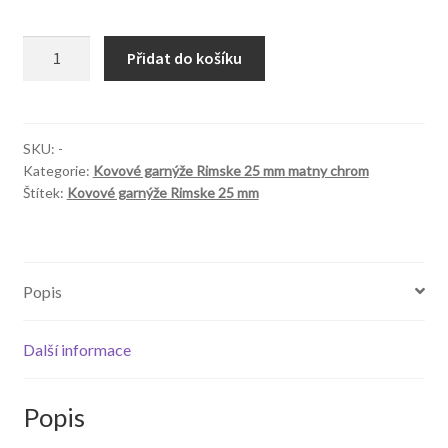
Garnýže
Přidat do košíku
Rimskie
25mm
Fantazja
matny
SKU:
-
Kategorie:
Kovové garnýže Rimske 25 mm matny chrom
chrom
Štítek:
Kovové garnýže Rimske 25 mm
množství
Popis
Další informace
Popis