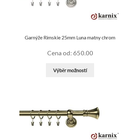
vybrat
na
stránce
produktu
Garnýže Rimskie 25mm Luna matny chrom
Cena od: 650.00
Tento
Výběr možností
produkt
má
více
variant.
Možnosti
lze
vybrat
na
stránce