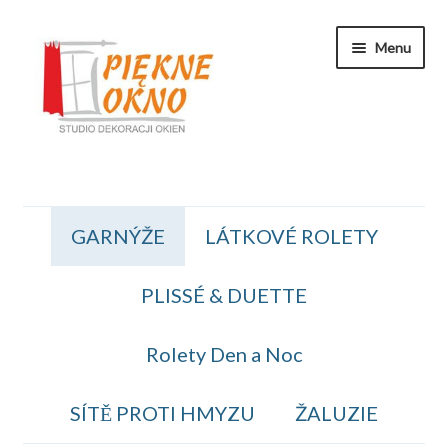
Přeskočit
Přejít
Menu
na
k
navigaci
obsahu
webu
Zakaznicka Sekce
GARNÝŽE
LÁTKOVÉ ROLETY
Koszyk
PLISSÉ & DUETTE
Obiednavka
OBCHODNÍ PODMÍNKY
Rolety Den a Noc
Kontakt
SÍTĚ PROTI HMYZU
ŽALUZIE