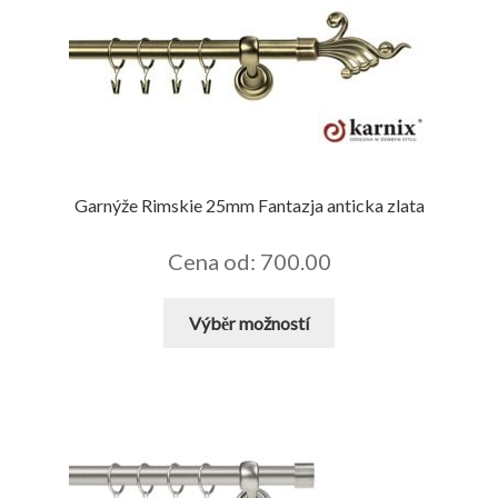
Garnýže Rimskie 25mm Fantazja anticka zlata
Cena od: 700.00
Tento
Výběr možností
produkt
má
více
variant.
Možnosti
lze