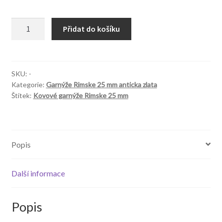
Garnýže
Přidat do košíku
Rimskie
25mm
Loca
anticka
SKU:
-
Kategorie:
Garnýže Rimske 25 mm anticka zlata
zlata
Štítek:
Kovové garnýže Rimske 25 mm
množství
Popis
Další informace
Popis