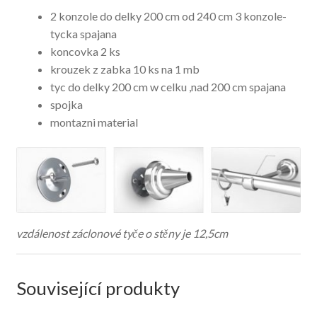
2 konzole do delky 200 cm od 240 cm 3 konzole-
tycka spajana
koncovka 2 ks
krouzek z zabka 10 ks na 1 mb
tyc do delky 200 cm w celku ,nad 200 cm spajana
spojka
montazni material
vzdálenost záclonové tyče o stěny je 12,5cm
Související produkty