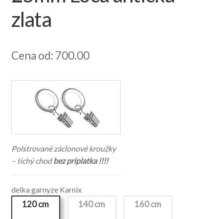
zlata
Cena od: 700.00
Polstrované záclonové kroužky
– tichý chod
bez priplatka !!!!
delka garnyze Karnix
120 cm
140 cm
160 cm