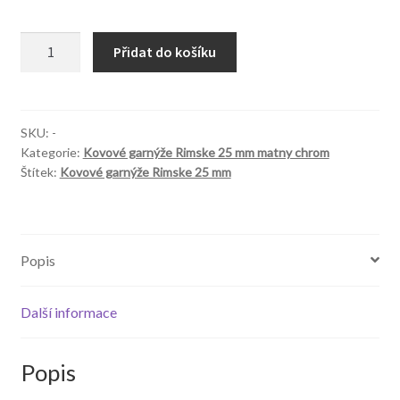
Garnýže
Přidat do košíku
Rimskie
25mm
Owal
matny
SKU:
-
Kategorie:
Kovové garnýže Rimske 25 mm matny chrom
chrom
Štítek:
Kovové garnýže Rimske 25 mm
množství
Popis
Další informace
Popis