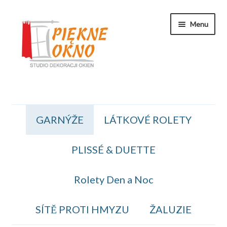
Přeskočit
Přejít
Menu
na
k
navigaci
obsahu
webu
Zakaznicka Sekce
GARNÝŽE
LÁTKOVÉ ROLETY
Koszyk
PLISSÉ & DUETTE
Obiednavka
OBCHODNÍ PODMÍNKY
Rolety Den a Noc
Kontakt
SÍTĚ PROTI HMYZU
ŽALUZIE