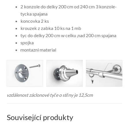
2 konzole do delky 200 cm od 240 cm 3 konzole-
tycka spajana
koncovka 2 ks
krouzek z zabka 10 ks na 1 mb
tyc do delky 200 cm w celku ,nad 200 cm spajana
spojka
montazni material
vzdálenost záclonové tyče o stěny je 12,5cm
Související produkty