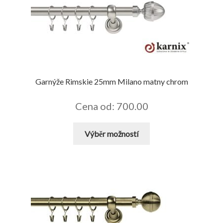
lze
vybrat
na
stránce
produktu
Garnýže Rimskie 25mm Milano matny chrom
Cena od: 700.00
Tento
Výběr možností
produkt
má
více
variant.
Možnosti
lze
vybrat