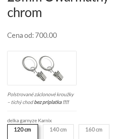
chrom
Cena od: 700.00
Polstrované záclonové kroužky
– tichý chod
bez priplatka !!!!
delka garnyze Karnix
120 cm
140 cm
160 cm