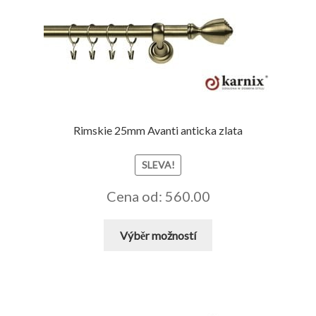
Rimskie 25mm Avanti anticka zlata
SLEVA!
Cena od: 560.00
Tento
Výběr možností
produkt
má
více
variant.
Možnosti