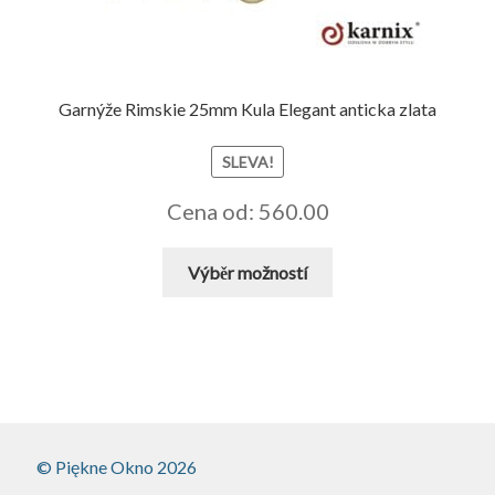
na
stránce
produktu
Garnýže Rimskie 25mm Kula Elegant anticka zlata
SLEVA!
Cena od: 560.00
Tento
Výběr možností
produkt
má
více
variant.
Možnosti
lze
vybrat
© Piękne Okno 2026
na