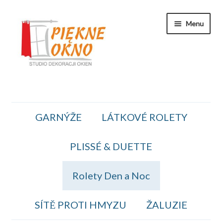
Přeskočit
Přejít
Menu
na
k
navigaci
obsahu
webu
Zakaznicka Sekce
GARNÝŽE
LÁTKOVÉ ROLETY
Koszyk
PLISSÉ & DUETTE
Obiednavka
OBCHODNÍ PODMÍNKY
Rolety Den a Noc
Kontakt
SÍTĚ PROTI HMYZU
ŽALUZIE