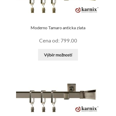
Moderno Tamaro anticka zlata
Cena od: 799.00
Tento
Výběr možností
produkt
má
více
variant.
Možnosti
lze
vybrat
na
stránce