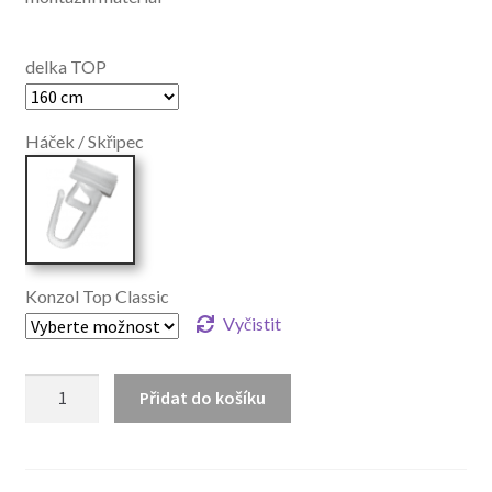
delka TOP
Háček / Skřipec
Konzol Top Classic
Vyčistit
Garnyze
Přidat do košíku
s
drazkou
TOP