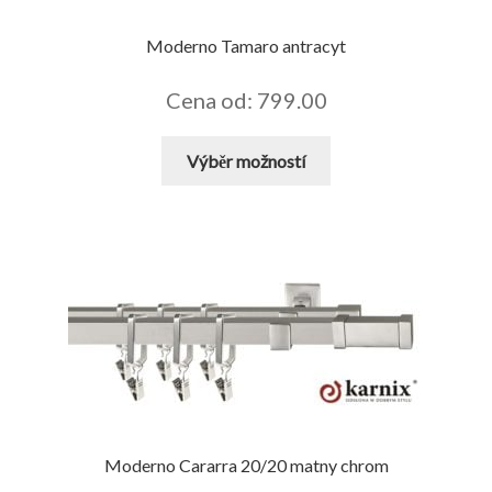
produktu
Moderno Tamaro antracyt
Cena od: 799.00
Tento
Výběr možností
produkt
má
více
variant.
Možnosti
lze
vybrat
na
stránce
produktu
Moderno Cararra 20/20 matny chrom