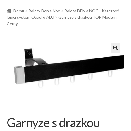
Doprava
Domů
Rolety Den a Noc
Roleta DEN a NOC - Kazetový
lepící systém Quadro ALU
Garnyze s drazkou TOP Modern
Cerny
Garnyze s drazkou