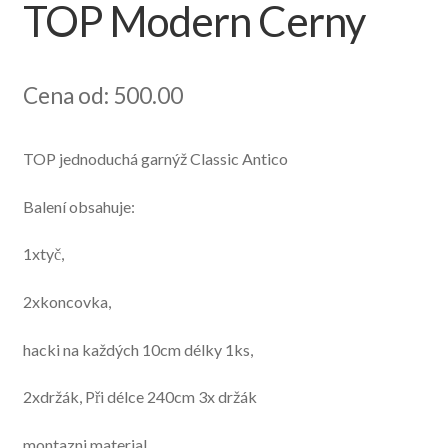
TOP Modern Cerny
Cena od: 500.00
TOP jednoduchá garnýž Classic Antico
Balení obsahuje:
1xtyč,
2xkoncovka,
hacki na každých 10cm délky 1ks,
2xdržák, Při délce 240cm 3x držák
montazni material