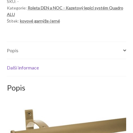
Modern
SKU:
-
Kategorie:
Roleta DEN a NOC - Kazetový lepící systém Quadro
Cerny
ALU
množství
Štítek:
kovové garnýže černé
Popis
Další informace
Popis