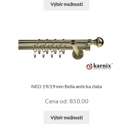
Tento
Výběr možností
produkt
má
více
variant.
Možnosti
lze
vybrat
na
stránce
produktu
NEO 19/19 mm Bella anticka zlata
Cena od: 850.00
Tento
Výběr možností
produkt
má