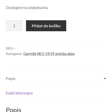
cena
cena
Dostupné na objednávku
byla:
je:
850,00 Kč.
680,00 Kč.
NEO
Přidat do košíku
19/19
mm
Avanti
anticka
SKU:
-
Kategorie:
Garnýže NEO 19/19 anticka zlata
zlata
množství
Popis
Další informace
Popis