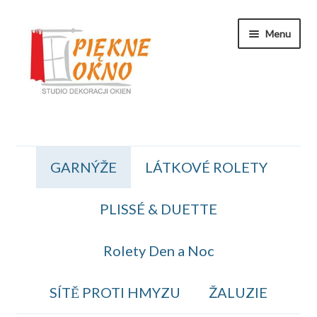
Přeskočit
Přejít
Menu
na
k
navigaci
obsahu
webu
Zakaznicka Sekce
GARNÝŽE
LÁTKOVÉ ROLETY
Koszyk
PLISSÉ & DUETTE
Obiednavka
OBCHODNÍ PODMÍNKY
Rolety Den a Noc
Kontakt
SÍTĚ PROTI HMYZU
ŽALUZIE