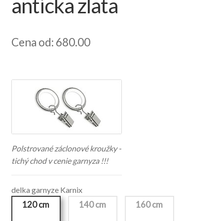
anticka zlata
Cena od: 680.00
Polstrované záclonové kroužky -
tichý chod v cenie garnyza !!!
delka garnyze Karnix
120 cm
140 cm
160 cm