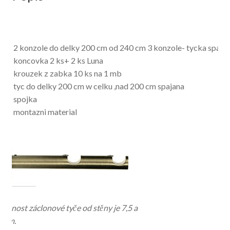
is :
2 konzole do delky 200 cm od 240 cm 3 konzole- tycka spaja
koncovka 2 ks+ 2 ks Luna
krouzek z zabka 10 ks na 1 mb
tyc do delky 200 cm w celku ,nad 200 cm spajana
spojka
montazni material
álenost záclonové tyče od stěny je 7,5 a
,5cm.