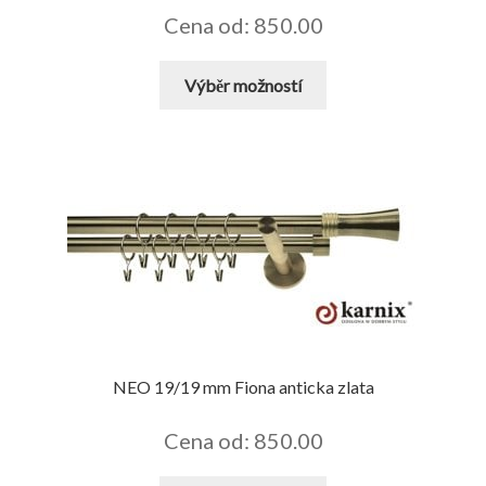
Cena od: 850.00
Tento
Výběr možností
produkt
má
více
variant.
Možnosti
lze
vybrat
na
stránce
produktu
NEO 19/19 mm Fiona anticka zlata
Cena od: 850.00