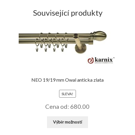
Související produkty
NEO 19/19 mm Owal anticka zlata
SLEVA!
Cena od: 680.00
Tento
Výběr možností
produkt
má