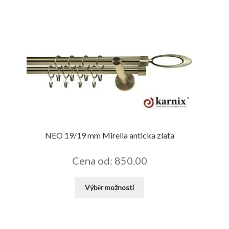
NEO 19/19 mm Mirella anticka zlata
Cena od: 850.00
Tento
Výběr možností
produkt
má
více
variant.