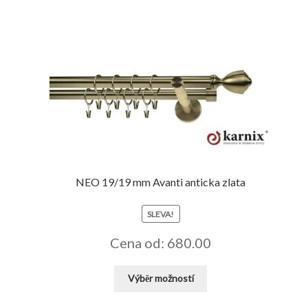
NEO 19/19 mm Avanti anticka zlata
SLEVA!
Cena od: 680.00
Tento
Výběr možností
produkt
má