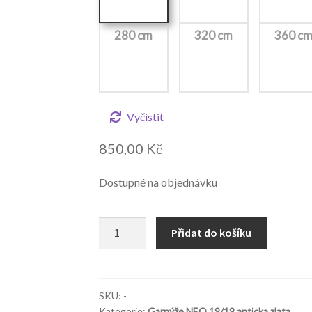
280 cm
320 cm
360 c
Vyčistit
850,00
Kč
Dostupné na objednávku
NEO
Přidat do košíku
19/19
mm
Milano
anticka
SKU:
-
Kategorie:
Garnýže NEO 19/19 anticka zlata