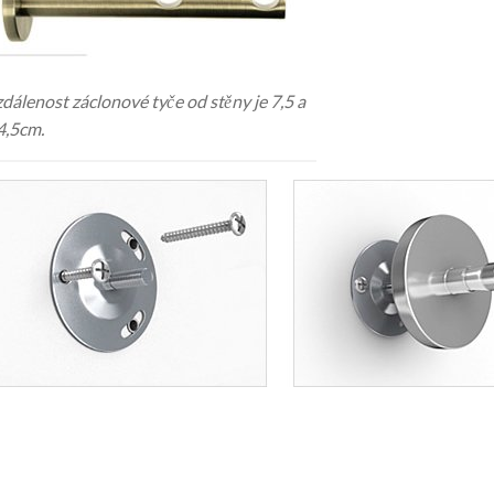
zdálenost záclonové tyče od stěny je 7,5 a
4,5cm.