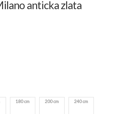
ano anticka zlata
m
180 cm
200 cm
240 cm