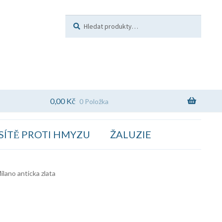
Hledat:
Hledat
0,00
Kč
0 Položka
SÍTĚ PROTI HMYZU
ŽALUZIE
ano anticka zlata