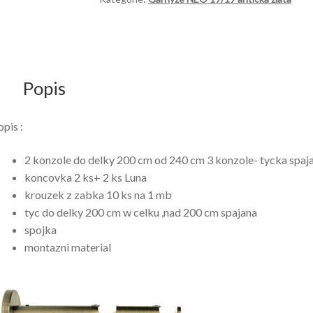
zlata
množství
Popis
opis :
2 konzole do delky 200 cm od 240 cm 3 konzole- tycka spaj
koncovka 2 ks+ 2 ks Luna
krouzek z zabka 10 ks na 1 mb
tyc do delky 200 cm w celku ,nad 200 cm spajana
spojka
montazni material