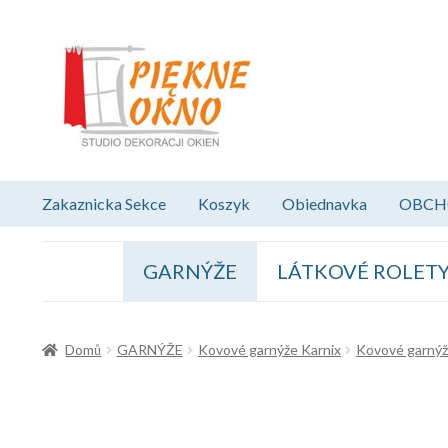
Přeskočit
Přejít
na
k
navigaci
obsahu
webu
Zakaznicka Sekce
Koszyk
Obiednavka
OBCH
GARNÝŽE
LÁTKOVÉ ROLET
Domů
GARNÝŽE
Kovové garnýže Karnix
Kovové garný