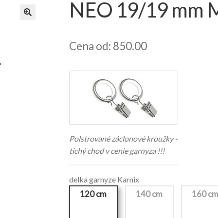
NEO 19/19 mm Mil
Cena od: 850.00
Polstrované záclonové kroužky -
tichý chod v cenie garnyza !!!
delka garnyze Karnix
120 cm
140 cm
160 c