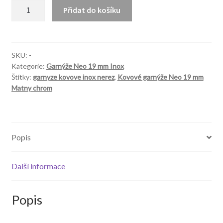
NEO
Přidat do košíku
19mm
Kula
Elegant
inox
SKU:
-
Kategorie:
Garnýže Neo 19 mm Inox
množství
Štítky:
garnyze kovove inox nerez
,
Kovové garnýže Neo 19 mm
Matny chrom
Popis
Další informace
Popis