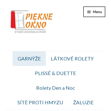
Přeskočit
Přejít
Menu
na
k
navigaci
obsahu
webu
Zakaznicka Sekce
GARNÝŽE
LÁTKOVÉ ROLETY
Koszyk
PLISSÉ & DUETTE
Obiednavka
OBCHODNÍ PODMÍNKY
Rolety Den a Noc
Kontakt
SÍTĚ PROTI HMYZU
ŽALUZIE