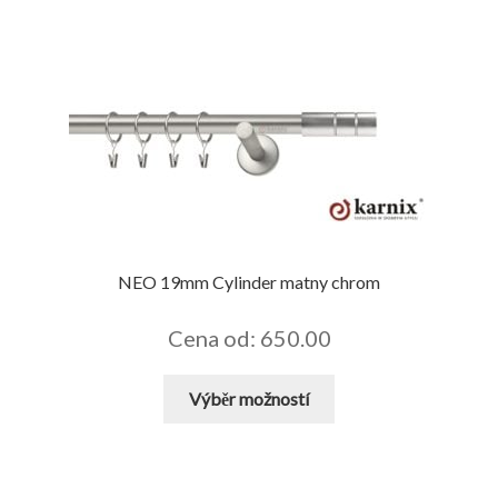
má
více
variant.
Možnosti
lze
vybrat
na
stránce
produktu
NEO 19mm Cylinder matny chrom
Cena od: 650.00
Tento
Výběr možností
produkt
má
více