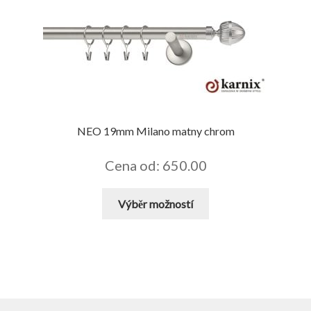
variant.
Možnosti
lze
vybrat
na
stránce
produktu
NEO 19mm Milano matny chrom
Cena od: 650.00
Tento
Výběr možností
produkt
má
více
variant.
Možnosti
lze