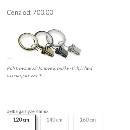
Cena od: 700.00
Polstrované záclonové kroužky -tichý chod
v cenie garnyza !!!
delka garnyze Karnix
120 cm
140 cm
160 cm