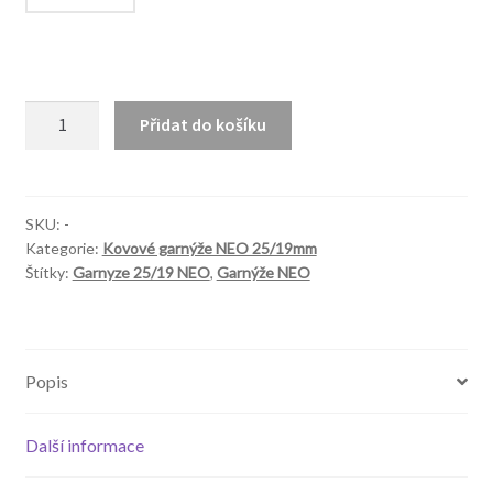
NEO
Přidat do košíku
25/19mm
Rosetti
Cristal
černá
SKU:
-
Kategorie:
Kovové garnýže NEO 25/19mm
množství
Štítky:
Garnyze 25/19 NEO
,
Garnýže NEO
Popis
Další informace