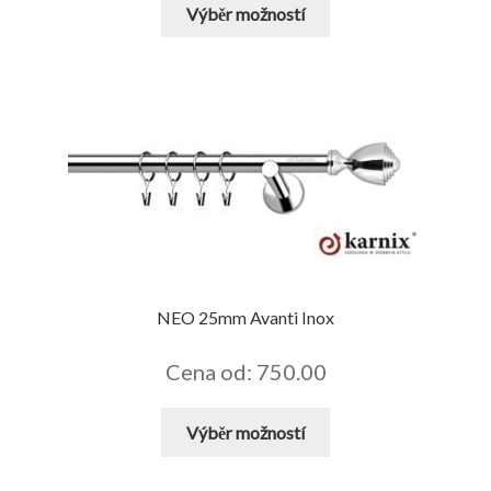
Tento
Výběr možností
produkt
má
více
variant.
Možnosti
lze
vybrat
na
stránce
produktu
NEO 25mm Avanti Inox
Cena od: 750.00
Tento
Výběr možností
produkt
má