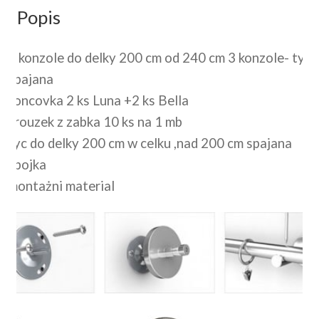
Popis
2 konzole do delky 200 cm od 240 cm 3 konzole- tyck
spajana
koncovka 2 ks Luna +2 ks Bella
krouzek z zabka 10 ks na 1 mb
tyc do delky 200 cm w celku ,nad 200 cm spajana
spojka
montażni material