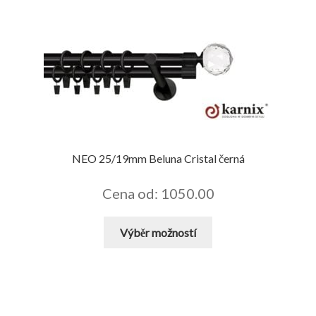
více
variant.
Možnosti
lze
vybrat
na
stránce
produktu
NEO 25/19mm Beluna Cristal černá
Cena od: 1050.00
Tento
Výběr možností
produkt
má
více
variant.
Možnosti