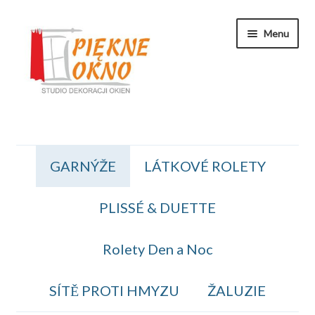
Přeskočit
Přejít
Menu
na
k
navigaci
obsahu
webu
Zakaznicka Sekce
GARNÝŽE
LÁTKOVÉ ROLETY
Koszyk
PLISSÉ & DUETTE
Obiednavka
OBCHODNÍ PODMÍNKY
Rolety Den a Noc
Kontakt
SÍTĚ PROTI HMYZU
ŽALUZIE