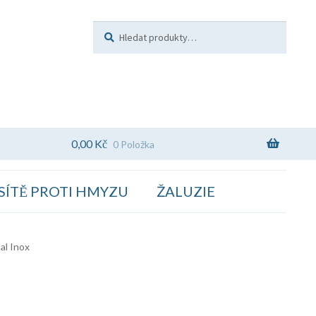
Hledat:
Hledat
0,00
Kč
0 Položka
SÍTĚ PROTI HMYZU
ŽALUZIE
al Inox