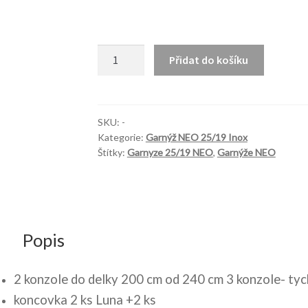
NEO
Přidat do košíku
25/19mm
Vento
Cristal
Inox
SKU:
-
Kategorie:
Garnýž NEO 25/19 Inox
množství
Štítky:
Garnyze 25/19 NEO
,
Garnýže NEO
Popis
2 konzole do delky 200 cm od 240 cm 3 konzole- tyc
koncovka 2 ks Luna +2 ks