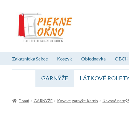
Přeskočit
Přejít
na
k
navigaci
obsahu
webu
Zakaznicka Sekce
Koszyk
Obiednavka
OBCH
GARNÝŽE
LÁTKOVÉ ROLET
Domů
GARNÝŽE
Kovové garnýže Karnix
Kovové garný