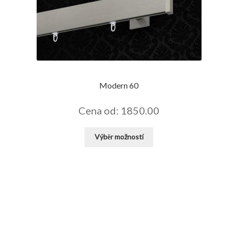
Modern 60
Cena od: 1850.00
Tento
Výběr možností
produkt
má
více
variant.
Možnosti
lze
vybrat
na