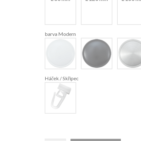
barva Modern
Háček / Skřipec