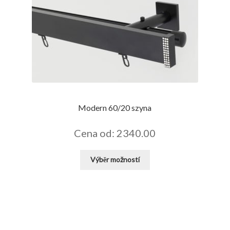
Modern 60/20 szyna
Cena od: 2340.00
Tento
Výběr možností
produkt
má
více
variant.
Možnosti
lze