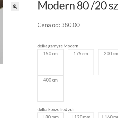
Modern 80 /20 s
Cena od: 380.00
delka garnyze Modern
150 cm
175 cm
200 c
400 cm
delka konzoli od zdi
L 80 mm
L 120 mm
L 160 