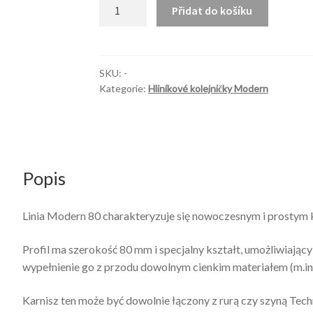
Modern
Přidat do košíku
80
/20
szyna
množství
SKU:
-
Kategorie:
Hliníkové kolejničky Modern
Popis
Linia Modern 80 charakteryzuje się nowoczesnym i prostym k
Profil ma szerokość 80 mm i specjalny kształt, umożliwiają
wypełnienie go z przodu dowolnym cienkim materiałem (m.in. 
Karnisz ten może być dowolnie łączony z rurą czy szyną Tec