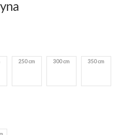
zyna
m
250 cm
300 cm
350 cm
mm