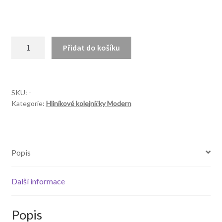
Modern
Přidat do košíku
80
množství
SKU:
-
Kategorie:
Hliníkové kolejničky Modern
Popis
Další informace
Popis