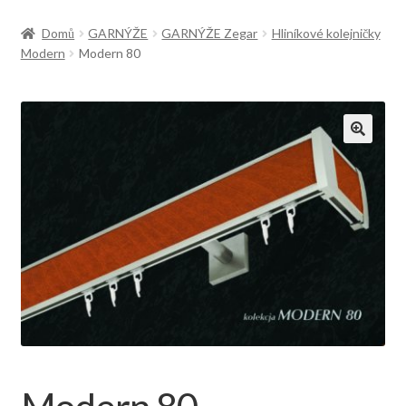
Doprava
Domů
GARNÝŽE
GARNÝŽE Zegar
Hliníkové kolejničky
Modern
Modern 80