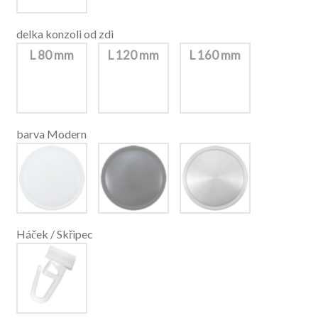
delka konzoli od zdi
L 80 mm
L 120 mm
L 160 mm
barva Modern
Háček / Skřipec