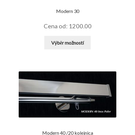
Modern 30
Cena od: 1200.00
Tento
Výběr možností
produkt
má
více
variant.
Možnosti
lze
vybrat
na
stránce
produktu
Modern 40 /20 kolejnica